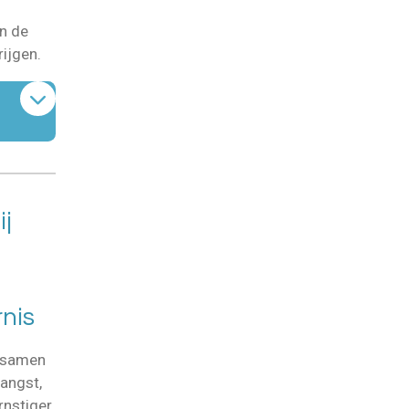
n de
rijgen.
j
nis
t samen
angst,
rnstiger