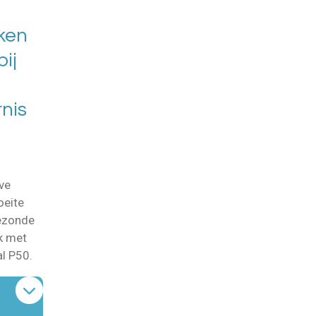
ken
bij
nis
ve
oeite
gezonde
k met
al P50.