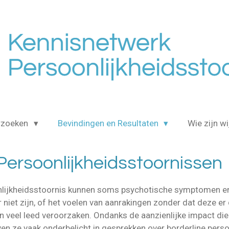
rzoeken
Bevindingen en Resultaten
Wie zijn wi
 Persoonlijkheidsstoornissen
lijkheidsstoornis kunnen soms psychotische symptomen erv
 niet zijn, of het voelen van aanrakingen zonder dat deze er
en veel leed veroorzaken. Ondanks de aanzienlijke impact di
ijven ze vaak onderbelicht in gesprekken over borderline pers