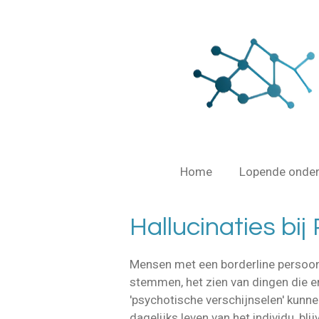
Ga
direct
naar
de
hoofdinhoud
Home
Lopende onde
Hallucinaties bij
Mensen met een borderline persoon
stemmen, het zien van dingen die er
'psychotische verschijnselen' kunn
dagelijks leven van het individu, bl