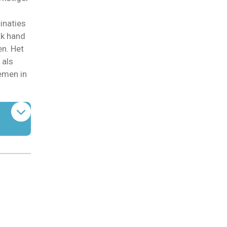
inaties
ak hand
n. Het
 als
emen in