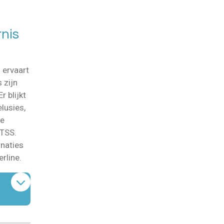
nis
 ervaart
 zijn
r blijkt
lusies,
re
PTSS.
inaties
rline.