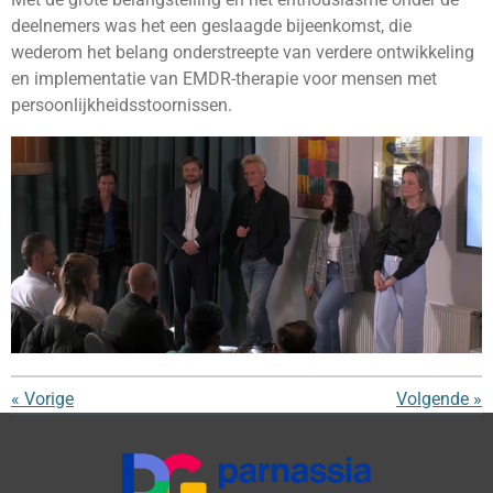
deelnemers was het een geslaagde bijeenkomst, die
wederom het belang onderstreepte van verdere ontwikkeling
en implementatie van EMDR-therapie voor mensen met
persoonlijkheidsstoornissen.
«
Vorige
Volgende
»