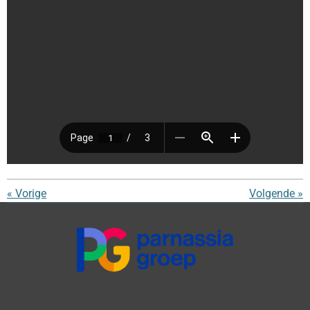
«
Vorige
Volgende
»