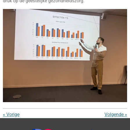
druk op de geestelijke gezondheidszorg.
«
Vorige
Volgende
»