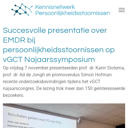
Ga
direct
naar
de
Succesvolle presentatie over
hoofdinhoud
EMDR bij
persoonlijkheidsstoornissen op
vGCT Najaarssymposium
Op vrijdag 7 november presenteerden prof. dr. Karin Slotema,
prof. dr. Ad de Jongh en promovendus Simon Hofman
recente onderzoeksbevindingen tijdens het vGCT
najaarscongres. De lezing trok meer dan 150 geïnteresseerde
bezoekers.